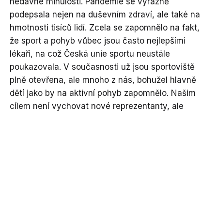
nedávné minulosti. Pandemie se výrazně
podepsala nejen na duševním zdraví, ale také na
hmotnosti tisíců lidí. Zcela se zapomnělo na fakt,
že sport a pohyb vůbec jsou často nejlepšími
lékaři, na což Česká unie sportu neustále
poukazovala. V současnosti už jsou sportoviště
plně otevřena, ale mnoho z nás, bohužel hlavně
dětí jako by na aktivní pohyb zapomnělo. Našim
cílem není vychovat nové reprezentanty, ale
znovu rozhýbat a přivést k pravidelnému
sportování co nejvíce lidí.
Pořadatel projektu „ČUS Sportuj s námi“
Pořadateli jednotlivých akcí projektu „ČUS Sportuj
s námi“ jsou kluby, sportovní spolky, sdružení či
svazy, které jsou členy
České unie sportu (ČUS).
Tato největší sportovní organizace v České
republice celý projekt zastřešuje a jednotlivým