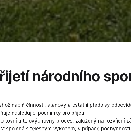
ijetí národního spo
hož náplň činnosti, stanovy a ostatní předpisy odpovíd
ňuje následující podmínky pro přijetí:
portovní a tělovýchovný proces, založený na rozvíjení 
nnost spojená s tělesným výkonem; v případě pochybnos