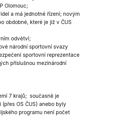
UP Olomouc;
idel a má jednotné řízení; novým
o obdobné, které je již v ČUS
vním odvětví;
kové národní sportovní svazy
ezpečení sportovní reprezentace
ých příslušnou mezinárodní
emí 7 krajů; současně je
i (přes OS ČUS) anebo byly
pijského programu není počet