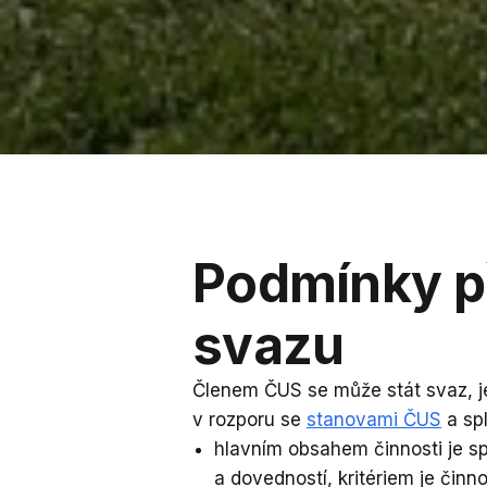
Podmínky př
svazu
Členem ČUS se může stát svaz, je
v rozporu se
stanovami ČUS
a spl
hlavním obsahem činnosti je s
a dovedností, kritériem je či