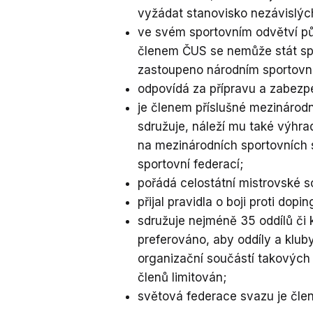
vyžádat stanovisko nezávislý
ve svém sportovním odvětví pů
členem ČUS se nemůže stát spor
zastoupeno národním sportov
odpovídá za přípravu a zabezp
je členem příslušné mezinárodn
sdružuje, náleží mu také výhr
na mezinárodních sportovních 
sportovní federací;
pořádá celostátní mistrovské 
přijal pravidla o boji proti dopin
sdružuje nejméně 35 oddílů či
preferováno, aby oddíly a klu
organizační součástí takových
členů limitován;
světová federace svazu je člen