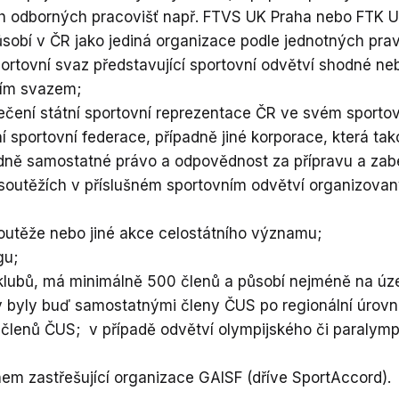
ch odborných pracovišť např. FTVS UK Praha nebo FTK 
sobí v ČR jako jediná organizace podle jednotných prav
tovní svaz představující sportovní odvětví shodné neb
ním svazem;
ečení státní sportovní reprezentace ČR ve svém sporto
í sportovní federace, případně jiné korporace, která ta
adně samostatné právo a odpovědnost za přípravu a zab
soutěžích v příslušném sportovním odvětví organizovan
soutěže nebo jiné akce celostátního významu;
gu;
 klubů, má minimálně 500 členů a působí nejméně na úz
by byly buď samostatnými členy ČUS po regionální úrovn
 členů ČUS; v případě odvětví olympijského či paralym
em zastřešující organizace GAISF (dříve SportAccord).