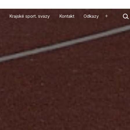
Hled
Krajské sport. svazy
Kontakt
Odkazy
…
Otevřít
menu