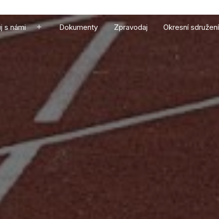
j s námi
Dokumenty
Zpravodaj
Okresní sdružení
Otevřít
menu