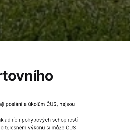
rtovního
ají poslání a úkolům ČUS, nejsou
základních pohybových schopností
tí o tělesném výkonu si může ČUS