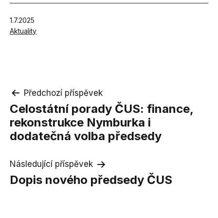
Publikováno
1.7.2025
V
Aktuality
rubrikách
Navigace
Předchozí příspěvek
Celostátní porady ČUS: finance,
pro
rekonstrukce Nymburka i
příspěvek
dodatečná volba předsedy
Následující příspěvek
Dopis nového předsedy ČUS