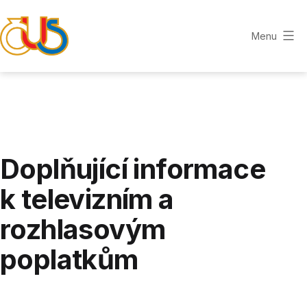
Přejít
k
Menu
obsahu
ZLÍNSKÁ
KRAJSKÁ
ORGANIZACE
ČUS
Doplňující informace
k televizním a
rozhlasovým
poplatkům