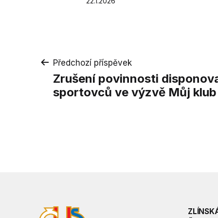
Publikováno
22.1.2026
Navigace
Předchozí příspěvek
Zrušení povinnosti disponov
pro
sportovců ve výzvě Můj klub
příspěvek
ZLÍNSK