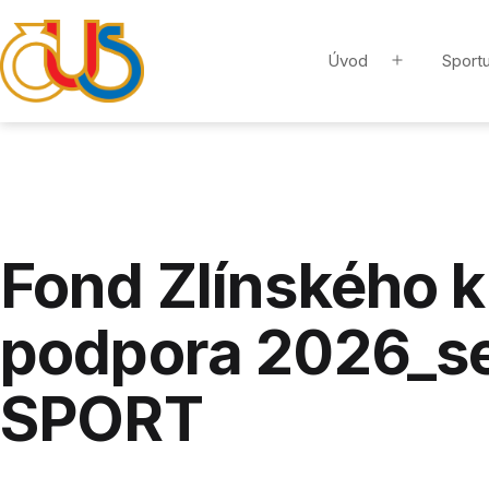
Přejít
k
Úvod
Sportu
Otevřít
obsahu
menu
ZLÍNSKÁ
KRAJSKÁ
ORGANIZACE
ČUS
Fond Zlínského 
podpora 2026_s
SPORT