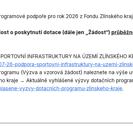
Programové podpoře pro rok 2026 z Fondu Zlínského kr
st o poskytnutí dotace (dále jen „Žádost“)
průběžně
SPORTOVNÍ INFRASTRUKTURY NA ÚZEMÍ ZLÍNSKÉHO K
s07-26-podpora-sportovni-infrastruktury-na-uzemi-zlinsk
rogramu (Výzva a vzorová žádost) naleznete na výše
ého kraje → Aktuálně vyhlášené výzvy dotačních progra
vyhlasene-vyzvy-dotacnich-programu-zlinskeho-kraje
.