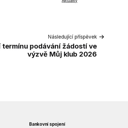
V
Aktuality
rubrikách
Následující příspěvek
 termínu podávání žádostí ve
výzvě Můj klub 2026
Bankovní spojení