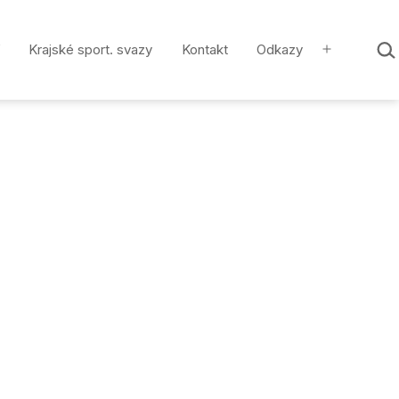
Hled
Krajské sport. svazy
Kontakt
Odkazy
…
Otevřít
menu
á