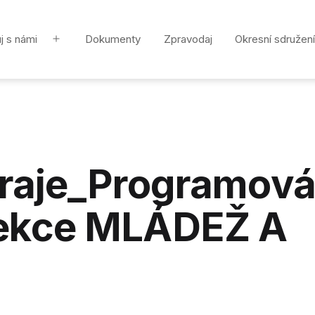
j s námi
Dokumenty
Zpravodaj
Okresní sdružení
Otevřít
menu
kraje_Programov
ekce MLÁDEŽ A