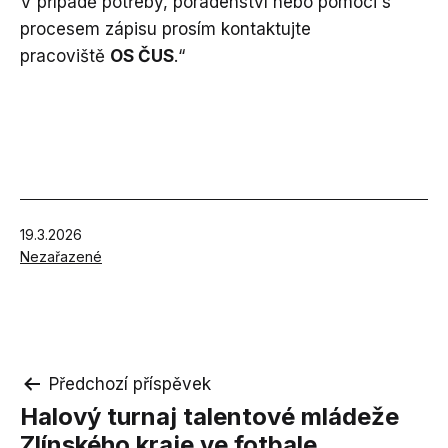
V případě potřeby, poradenství nebo pomoci s
procesem zápisu prosím kontaktujte
pracoviště
OS ČUS
.“
Publikováno
19.3.2026
V
Nezařazené
rubrikách
Navigace
Předchozí příspěvek
Halový turnaj talentové mládeže
pro
Zlínského kraje ve fotbale