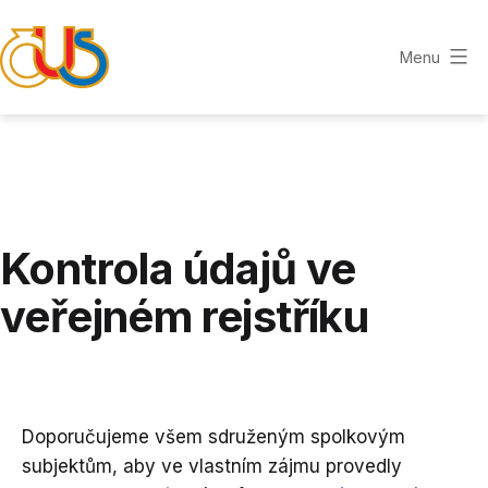
Přejít
k
Menu
obsahu
ZLÍNSKÁ
KRAJSKÁ
ORGANIZACE
ČUS
Kontrola údajů ve
veřejném rejstříku
Doporučujeme všem sdruženým spolkovým
subjektům, aby ve vlastním zájmu provedly