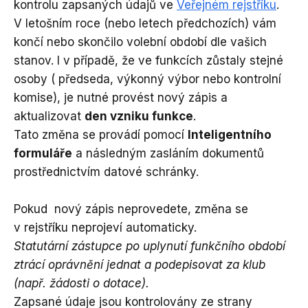
kontrolu zapsaných údajů ve
Veřejném rejstříku
.
V letošním roce (nebo letech předchozích) vám
končí nebo skončilo volební období dle vašich
stanov. I v případě, že ve funkcích zůstaly stejné
osoby ( předseda, výkonný výbor nebo kontrolní
komise), je nutné provést nový zápis a
aktualizovat
den vzniku funkce
.
Tato změna se provádí pomocí
Inteligentního
formuláře
a následným zasláním dokumentů
prostřednictvím datové schránky.
Pokud nový zápis neprovedete, změna se
v rejstříku neprojeví automaticky.
Statutární zástupce po uplynutí funkčního období
ztrácí oprávnění jednat a podepisovat za klub
(např. žádost
i
o dotace)
.
Zapsané údaje jsou kontrolovány ze strany