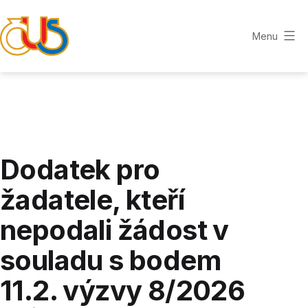
Přejít
k
Menu
obsahu
ZLÍNSKÁ
KRAJSKÁ
ORGANIZACE
ČUS
Dodatek pro
žadatele, kteří
nepodali žádost v
souladu s bodem
11.2. výzvy 8/2026