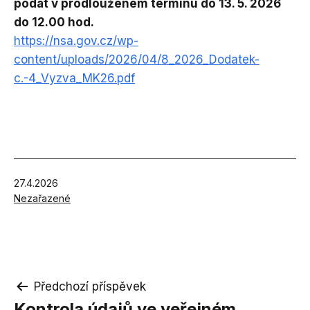
podat v prodlouženém termínu do 13. 5. 2026
do 12.00 hod.
https://nsa.gov.cz/wp-
content/uploads/2026/04/8_2026_Dodatek-
c.-4_Vyzva_MK26.pdf
Publikováno
27.4.2026
V
Nezařazené
rubrikách
Navigace
Předchozí příspěvek
Kontrola údajů ve veřejném