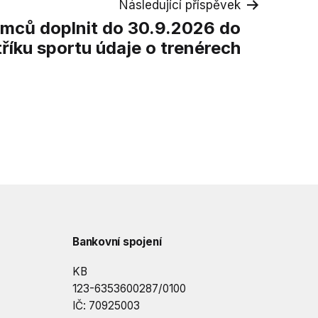
Následující příspěvek
emců doplnit do 30.9.2026 do
tříku sportu údaje o trenérech
Bankovní spojení
KB
123-6353600287/0100
IČ: 70925003