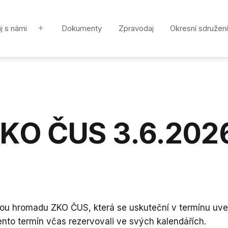
j s námi
Dokumenty
Zpravodaj
Okresní sdružení
Otevřít
menu
ZKO ČUS 3.6.202
nou hromadu ZKO ČUS, která se uskuteční v termínu uv
ento termín včas rezervovali ve svých kalendářích.