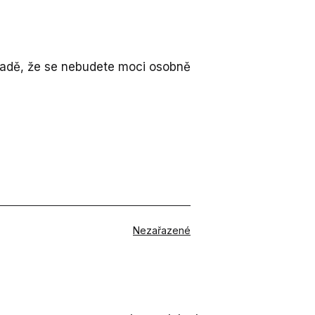
ípadě, že se nebudete moci osobně
V
Nezařazené
rubrikách