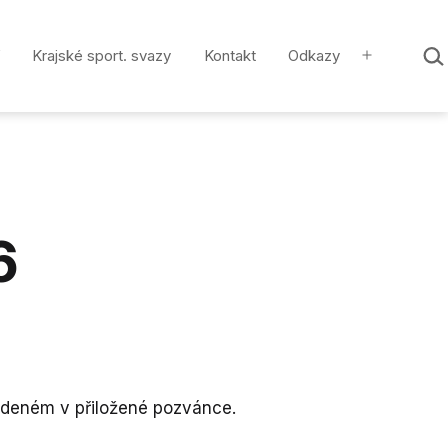
Hled
Krajské sport. svazy
Kontakt
Odkazy
…
Otevřít
menu
6
edeném v přiložené pozvánce.