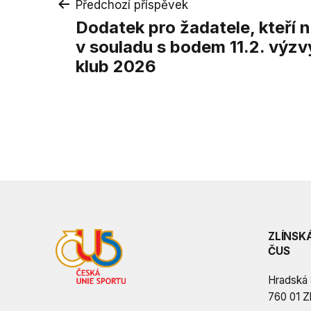
Navigace
Předchozí příspěvek
Dodatek pro žadatele, kteří 
pro
v souladu s bodem 11.2. výz
klub 2026
příspěvek
ZLÍNSK
ČUS
Hradská
760 01 Zl