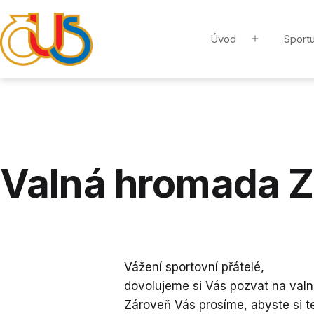
Přejít
k
Úvod
Sportu
Otevřít
obsahu
menu
ZLÍNSKÁ
KRAJSKÁ
ORGANIZACE
ČUS
Valná hromada 
Vážení sportovní přátelé,
dovolujeme si Vás pozvat na val
Zároveň Vás prosíme, abyste si t