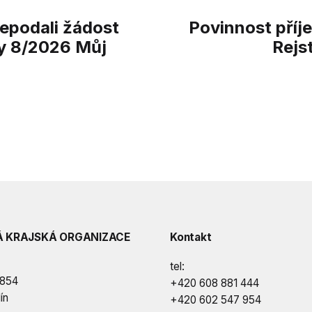
nepodali žádost
Povinnost příj
vy 8/2026 Můj
Rejs
Á KRAJSKÁ ORGANIZACE
Kontakt
tel:
 854
+420 608 881 444
ín
+420 602 547 954